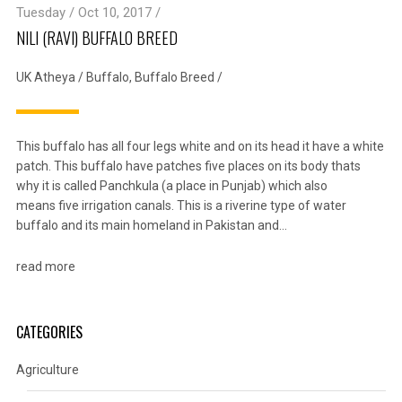
Tuesday / Oct 10, 2017 /
NILI (RAVI) BUFFALO BREED
UK Atheya
/
Buffalo
,
Buffalo Breed
/
This buffalo has all four legs white and on its head it have a white
patch. This buffalo have patches five places on its body thats
why it is called Panchkula (a place in Punjab) which also
means five irrigation canals. This is a riverine type of water
buffalo and its main homeland in Pakistan and…
read more
CATEGORIES
Agriculture