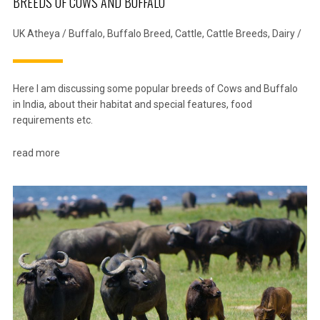
BREEDS OF COWS AND BUFFALO
UK Atheya
/
Buffalo
,
Buffalo Breed
,
Cattle
,
Cattle Breeds
,
Dairy
/
Here I am discussing some popular breeds of Cows and Buffalo
in India, about their habitat and special features, food
requirements etc.
read more