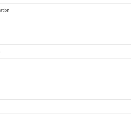
ation
n