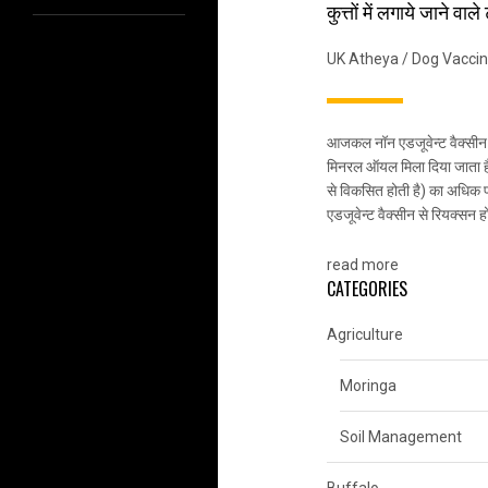
कुत्तों में लगाये जाने वाले
UK Atheya
/
Dog Vaccin
आजकल नॉन एडजूवेन्ट वैक्सीन 
मिनरल ऑयल मिला दिया जाता है
से विकसित होती है) का अधिक प्
एडजूवेन्ट वैक्सीन से रियक्सन ह
read more
CATEGORIES
Agriculture
Moringa
Soil Management