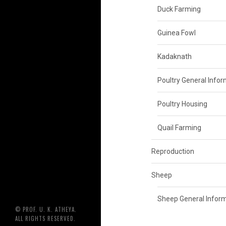
Duck Farming
Guinea Fowl
Kadaknath
Poultry General Info
Poultry Housing
Quail Farming
Reproduction
Sheep
Sheep General Infor
© PROF. U. K. ATHEYA.
ALL RIGHTS RESERVED.