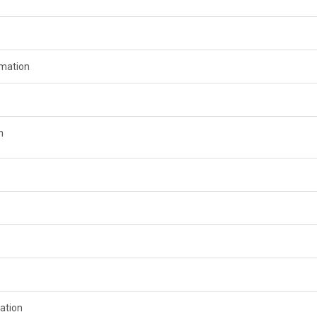
rmation
n
ation